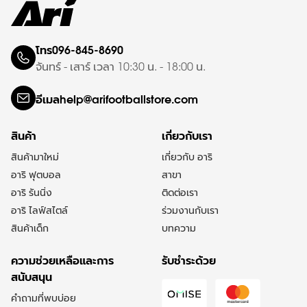
ซื้อหรือสินค้า Limited Edition ไม่สามารถทำการเปลี่ยนหรือคืนสินค้าได้
ทุกกรณี ยกเว้นสินค้ามีตำหนิที่เกิดจากการผลิตเท่านั้น
การจัดส่งสินค้า
บริการส่งภายในประเทศ
โทร
096-845-8690
จันทร์ - เสาร์ เวลา 10:30 น. - 18:00 น.
ฟรีค่าจัดส่งภายในประเทศเมื่อซื้อครบ 1,200 บาท
หากซื้อสินค้าไม่ครบมูลค่า 1,200 บาท หรือในตะกร้ามีสินค้าที่ลด
อีเมล
help@arifootballstore.com
ราคามากกว่า 30% ขึ้นไป จะมีค่าบริการจัดส่งขั้นต่ำ 100 บาท ตาม
ขนาดสินค้าที่ถูกจัดส่งออก ทั้งการจัดส่งธรรมดาและการรับสินค้า
ที่สาขา (Click&Collect)
สินค้า
เกี่ยวกับเรา
ระยะเวลาในการจัดส่ง
สินค้ามาใหม่
เกี่ยวกับ อาริ
กรุงเทพฯและปริมณฑล 1-3 วันทำการ (ยกเว้นวันเสาร์-อาทิตย์
อาริ ฟุตบอล
สาขา
และวันหยุดนักขัตฤกษ์)
อาริ รันนิ่ง
ติดต่อเรา
ต่างจังหวัด 2-4 วันทำการ (ยกเว้นวันเสาร์-อาทิตย์และวันหยุด
นักขัตฤกษ์)
อาริ ไลฟ์สไตล์
ร่วมงานกับเรา
สินค้าเด็ก
บทความ
หมายเหตุ* สินค้าที่ทำการ Personalzation จะมีการใช้เวลาการจัดส่งมาก
บริการจัดส่งภายในวันที่ทำการสั่งซื้อ
ขึ้น 1-2 วันจากที่แจ้งไว้ข้างต้น
ความช่วยเหลือและการ
รับชำระด้วย
(Same Day Delivery)
สนับสนุน
บริการจัดส่งภายในวันที่ทำการสั่งซื้อ จะทำการจัดส่งผ่าน บริษัท
คำถามที่พบบ่อย
ลาลามูฟ ประเทศไทย