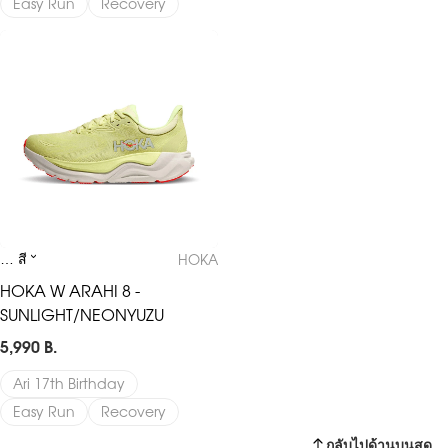
Easy Run
Recovery
HOKA W ARAHI 8 - SUNLIGHT/NEONYUZU
HOKA
… สี
HOKA W ARAHI 8 -
SUNLIGHT/NEONYUZU
5,990 B.
Ari 17th Birthday
Easy Run
Recovery
กลับไปด้านบนสุด