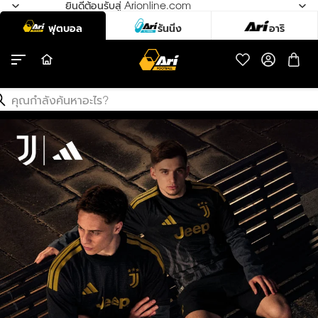
ยินดีต้อนรับสู่ Arionline.com
สินค้า
ค้นหา