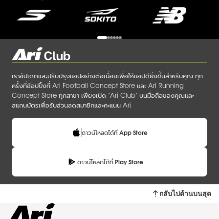
ไป
ที่
หน้า
เราอัปเดตและปรับปรุงแอปอย่างต่อเนื่องเพื่อให้แอปดียิ่งขึ้นสำหรับคุณ ทุก
2
ครั้งที่ช้อปปิ้งที่ Ari Football Concept Store และ Ari Running
of
Concept Store ทุกสาขา เพียงเปิด "Ari Club" บนมือถือของคุณและ
6
สแกนบัตรเพื่อรับส่วนลดสมาชิกและคะแนน Ari
App Store
ดาวน์โหลดได้ที่
Play Store
ดาวน์โหลดได้ที่
กลับไปด้านบนสุด