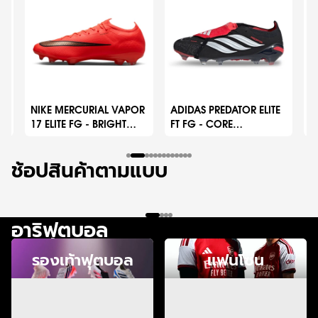
NIKE MERCURIAL VAPOR
ADIDAS PREDATOR ELITE
NIK
17 ELITE FG - BRIGHT
FT FG - CORE
2026
CRIMSON/BLUR
BLACK/FTWR
JERS
WHITE/LUCID RED
PURP
ช้อปสินค้าตามแบบ
PUR
อาริฟุตบอล
รองเท้าฟุตบอล
แฟนโซน
รองเท้าฟุตบอล
แฟนโซน